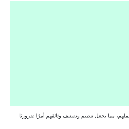
ملهم، مما يجعل تنظيم وتصنيف وثائقهم أمرًا ضروريًا