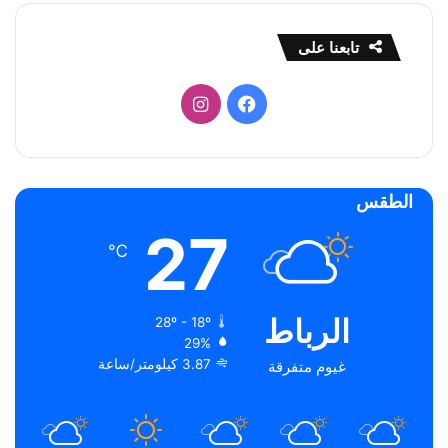
تابعنا على
فيسبوك
انستقرام
الطقس
27
℃
الرباط
28º - 18º
29%
3.87 كيلومتر/ساعة
غيوم متفرقة