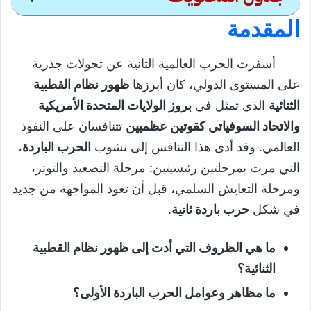
المقدمة
نظام القطبية الثنائية والحرب
الباردة
أسفرت الحرب العالمية الثانية عن تحولات جذرية
على المستوى الدولي، كان أبرزها
ظهور نظام القطبية
المقدمة
الثنائية
الذي تمثل في
بروز الولايات المتحدة الأمريكية
الأوضاع الدولية بعد الحرب العالمية الثانية وبروز
والاتحاد السوفياتي كقوتين عظميين
تتنافسان على النفوذ
نظام القطبية الثنائية
العالمي. وقد أدى هذا التنافس إلى نشوب
الحرب الباردة
،
التي مرت بمرحلتين رئيسيتين: مرحلة التصعيد والتوتر،
نتائج الحرب العالمية الثانية وبروز القوتين
ومرحلة التعايش السلمي، قبل أن تعود المواجهة من جديد
العظميين
في شكل
حرب باردة ثانية
.
تأسيس هيئة الأمم المتحدة وترسيخ القطبية
الثنائية
ما هي الظروف التي أدت إلى ظهور نظام القطبية
تصاعد التوتر ونشوب الحرب الباردة الأولى
الثنائية؟
(1947-1953م)
ما مظاهر وعوامل الحرب الباردة الأولى؟
أسباب الحرب الباردة