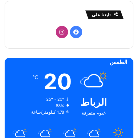
تابعنا على
فيسبوك
انستقرام
الطقس
20
℃
الرباط
25º - 20º
68%
1.78 كيلومتر/ساعة
غيوم متفرقة