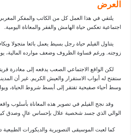
العرض
يلتقي في هذا العمل كل من الكاتب والمفكر المغربي
اجتماعية تعكس حياة الهامش والفقر والمعاناة اليومية.
يتناول الفيلم حياة رجل بسيط يعمل بائعا متجولا ويكافح
زوجته. ورغم قساوة الظروف وضعف موارده المالية، يواصل
لكن الواقع الاجتماعي الصعب يدفعه إلى مغادرة قريته وال
ستفتح له أبواب الاستقرار والعيش الكريم. غير أن المدي
وسط أحياء صفيحية تفتقر إلى أبسط شروط الحياة، ويوا
وقد نجح الفيلم في تصوير هذه المعاناة بأسلوب واقعي 
الوالي الذي جسد شخصية علال بإحساس عالٍ وصدق كبي
كما لعبت الموسيقى التصويرية والديكورات الطبيعية دورا 