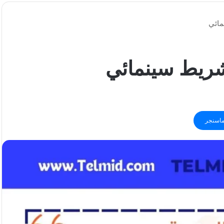
مائي
شريط سينمائي
اسنجر