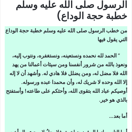
الرسول صلى الله عليه وسلم
عليه وسلم خطبة حجة الوداع
خطبة حجة الوداع)
النص القرائي (من خطب الرسول صلى الله
من خطب الرسول صلى الله عليه وسلم خطبة حجة الوداع
عليه وسلم خطبة حجة الوداع)
التي يقول فيها
عتبة القراءة
إضاءات معرفية
” الحمد لله نحمده ونستعينه، ونستغفره، ونتوب إليه،
ملاحظة مؤشرات النص
ونعوذ بالله من شرور أنفسنا ومن سيئات أعمالنا من يهد
الله فلا مضل له، ومن يضلل فلا هادي له. وأشهد أن لا إله
مجال النص
إلا الله وحده لا شريك له، وأن محمدا عبده ورسوله.
نوعية النص
أوصيكم عباد الله بتقوى الله، وأحثكم على طاعته! وأستفتح
العنوان (من خطب الرسول صلى الله
بالذي هو خير.
عليه وسلم خطبة حجة الوداع)
بداية النص ونهايته
أما بعد…
بناء فرضية القراءة