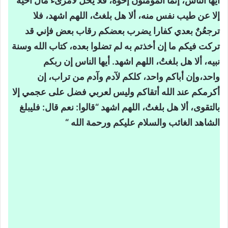
أيها الناس، إنما المؤمنون إخوة، فلا يحلُ لامرىء مال أخيه
القراءة التوجيهية
إلا عن طيب نفس منه، ألا هل بلغتُ، اللهم اشهد، فلا
الإيضاح اللغوي
ترجعُنٌ بعدي كفارا يضرب بعضكم رقاب بعض فإني قد
المضمون العام للنص
تركت فيكم ما إن أخذتم به لم تضلوا بعده، كتاب الله وسنة
القراءة التحليلية للنص
نبيه، ألا هل بلغتُ، اللهم اشهد. أيها الناس إن ربكم
المستوى الدلالي
واحد،وإن أباكم واحد، كلكم لآدم وآدم من تراب، إن
أكرمكم عند الله أتقاكم وليس لعربي فضل على عجمي إلا
المستوى الدلالي
بالتقوى، ألا هل بلغتُ، اللهم اشهد “قالوا: نعم قال: فليبلغ
المستوى التداولي
الشاهد الغائب والسلام عليكم ورحمة الله “
مقصدية النص
قيم النص
القراءة التركيبية
الخاتمة
تحميل درس من خطب الرسول صلى الله عليه
وسلم خطبة حجة الوداع