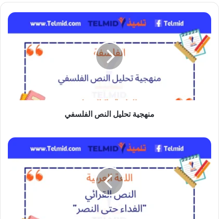
منهجية
تحليل
النص
الفلسفي
منهجية تحليل النص الفلسفي
النص
القرائي
الفداء
حتى
النصر