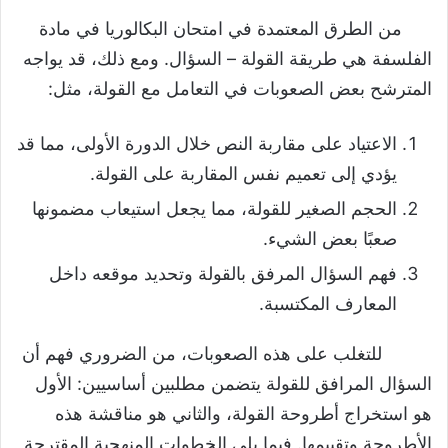
الفلسفية
من الطرق المعتمدة في امتحان البكالوريا في مادة
الفلسفة هي طريقة القولة – السؤال. ومع ذلك، قد يواجه
منهجية تحليل القولة الفلسفية
المترشح بعض الصعوبات في التعامل مع القولة، مثل:
طبيعة المقدمة
الاعتياد على مقاربة النص خلال الدورة الأولى، مما قد
طبيعة العرض
يؤدي إلى تعميم نفس المقاربة على القولة.
لحظة القراءة
الحجم الصغير للقولة، مما يجعل استيعاب مضمونها
المقاربة المفاهيمية
صعبًا بعض الشيء.
المقاربة الفكرية
فهم السؤال المرفق بالقولة وتحديد موقعه داخل
لحظة التقييم
المعارف المكتسبة.
طبيعة الخاتمة
للتغلب على هذه الصعوبات، من الضروري فهم أن
تحميل درس منهجية تحليل القولة الفلسفية
السؤال المرافق للقولة يتضمن مطلبين أساسيين: الأول
هو استخراج أطروحة القولة، والثاني هو مناقشة هذه
الأطروحة وتقييمها. فيما يلي الخطوات المنهجية المقترحة