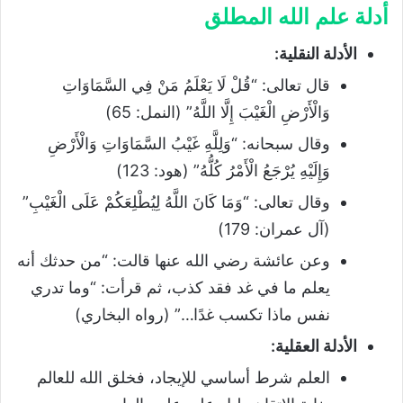
أدلة علم الله المطلق
الأدلة النقلية:
قال تعالى: “قُلْ لَا يَعْلَمُ مَنْ فِي السَّمَاوَاتِ
وَالْأَرْضِ الْغَيْبَ إِلَّا اللَّهُ” (النمل: 65)
وقال سبحانه: “وَلِلَّهِ غَيْبُ السَّمَاوَاتِ وَالْأَرْضِ
وَإِلَيْهِ يُرْجَعُ الْأَمْرُ كُلُّهُ” (هود: 123)
وقال تعالى: “وَمَا كَانَ اللَّهُ لِيُطْلِعَكُمْ عَلَى الْغَيْبِ”
(آل عمران: 179)
وعن عائشة رضي الله عنها قالت: “من حدثك أنه
يعلم ما في غد فقد كذب، ثم قرأت: “وما تدري
نفس ماذا تكسب غدًا…” (رواه البخاري)
الأدلة العقلية:
العلم شرط أساسي للإيجاد، فخلق الله للعالم