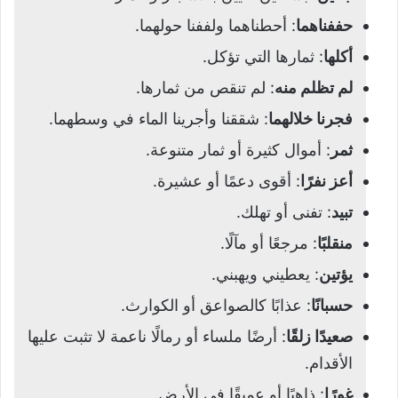
حففناهما
: أحطناهما ولففنا حولهما.
أكلها
: ثمارها التي تؤكل.
لم تظلم منه
: لم تنقص من ثمارها.
فجرنا خلالهما
: شققنا وأجرينا الماء في وسطهما.
ثمر
: أموال كثيرة أو ثمار متنوعة.
أعز نفرًا
: أقوى دعمًا أو عشيرة.
تبيد
: تفنى أو تهلك.
منقلبًا
: مرجعًا أو مآلًا.
يؤتين
: يعطيني ويهبني.
حسبانًا
: عذابًا كالصواعق أو الكوارث.
صعيدًا زلقًا
: أرضًا ملساء أو رمالًا ناعمة لا تثبت عليها
الأقدام.
غورًا
: ذاهبًا أو عميقًا في الأرض.