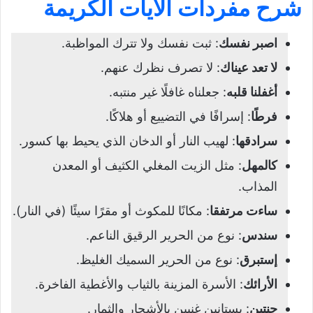
شرح مفردات الآيات الكريمة
سورة الكهف من الآية 27 إلى
الآية 44
اصبر نفسك
: ثبت نفسك ولا تترك المواظبة.
لا تعد عيناك
: لا تصرف نظرك عنهم.
شرح مفردات الآيات الكريمة
أغفلنا قلبه
: جعلناه غافلًا غير منتبه.
استخراج أحكام التجويد من الآيات
فرطًا
: إسرافًا في التضييع أو هلاكًا.
تعريف المد
سرادقها
: لهيب النار أو الدخان الذي يحيط بها كسور.
حروف المد
كالمهل
: مثل الزيت المغلي الكثيف أو المعدن
أسباب المد
المذاب.
أقسام المد
ساءت مرتفقا
: مكانًا للمكوث أو مقرًا سيئًا (في النار).
مضامين الآيات الكريمة
سندس
: نوع من الحرير الرقيق الناعم.
الدروس المستفادة من الآيات الكريمة
إستبرق
: نوع من الحرير السميك الغليظ.
تحميل درس سورة الكهف من الآية 27 إلى
الأرائك
: الأسرة المزينة بالثياب والأغطية الفاخرة.
الآية 44
جنتين
: بستانين غنيين بالأشجار والثمار.