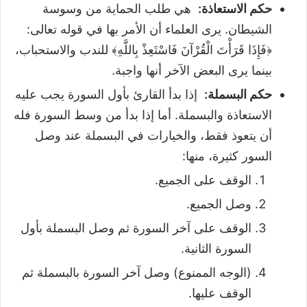
حكم الاستعاذة
:
هي طلب الحماية من وسوسة
الشيطان. يرى العلماء أن الأمر بها في قوله تعالى:
﴿فَإِذَا قَرَأْتَ الْقُرْآنَ فَاسْتَعِذْ بِاللَّهِ﴾ للندب والاستحباب،
بينما يرى البعض الآخر أنها واجبة.
حكم البسملة
:
إذا بدأ القارئ بأول السورة يجب عليه
الاستعاذة والبسملة. أما إذا بدأ من وسط السورة فله
أن يتعوذ فقط، والخيارات في البسملة عند وصل
السور كثيرة، منها:
الوقف على الجميع.
وصل الجميع.
الوقف على آخر السورة ثم وصل البسملة بأول
السورة الثانية.
(الوجه الممنوع) وصل آخر السورة بالبسملة ثم
الوقف عليها.