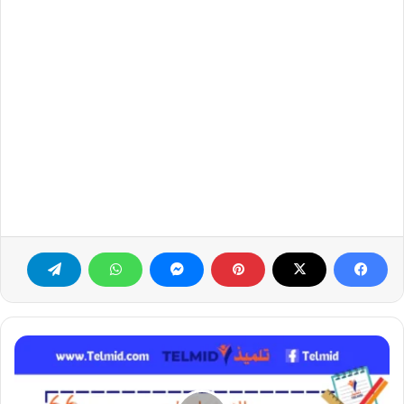
العولمة
المفهوم،
الآليات