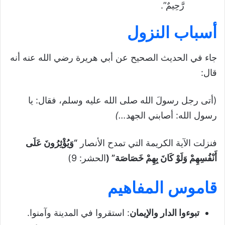
رَّحِيمٌ”.
أسباب النزول
جاء في الحديث الصحيح عن أبي هريرة رضي الله عنه أنه
قال:
(أتى رجل رسولَ الله صلى الله عليه وسلم، فقال: يا
رسول الله: أصابني الجهد
…)
فنزلت الآية الكريمة التي تمدح الأنصار
“وَيُؤْثِرُونَ عَلَى
أَنْفُسِهِمْ وَلَوْ كَانَ بِهِمْ خَصَاصَة” (
الحشر: 9)
قاموس المفاهيم
تبوءوا الدار والإيمان
: استقروا في المدينة وآمنوا.