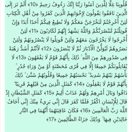
قُلُوبِنَا غِلًّا لِلَّذِينَ آمَنُوا رَبَّنَا إِنَّكَ رَءُوفٌ رَحِيمٌ ﴿10﴾ أَلَمْ تَرَ إِلَى
الَّذِينَ نَافَقُوا يَقُولُونَ لِإِخْوَانِهِمُ الَّذِينَ كَفَرُوا مِنْ أَهْلِ الْكِتَابِ
لَئِنْ أُخْرِجْتُمْ لَنَخْرُجَنَّ مَعَكُمْ وَلَا نُطِيعُ فِيكُمْ أَحَدًا أَبَدًا وَإِنْ
قُوتِلْتُمْ لَنَنْصُرَنَّكُمْ وَاللَّهُ يَشْهَدُ إِنَّهُمْ لَكَاذِبُونَ ﴿11﴾ لَئِنْ
أُخْرِجُوا لَا يَخْرُجُونَ مَعَهُمْ وَلَئِنْ قُوتِلُوا لَا يَنْصُرُونَهُمْ وَلَئِنْ
نَصَرُوهُمْ لَيُوَلُّنَّ الْأَدْبَارَ ثُمَّ لَا يُنْصَرُونَ ﴿12﴾ لَأَنْتُمْ أَشَدُّ رَهْبَةً
فِي صُدُورِهِمْ مِنَ اللَّهِ ۚ ذَٰلِكَ بِأَنَّهُمْ قَوْمٌ لَا يَفْقَهُونَ ﴿13﴾ لَا
يُقَاتِلُونَكُمْ جَمِيعًا إِلَّا فِي قُرًى مُحَصَّنَةٍ أَوْ مِنْ وَرَاءِ جُدُرٍ ۚ
بَأْسُهُمْ بَيْنَهُمْ شَدِيدٌ ۚ تَحْسَبُهُمْ جَمِيعًا وَقُلُوبُهُمْ شَتَّىٰ ۚ ذَٰلِكَ
بِأَنَّهُمْ قَوْمٌ لَا يَعْقِلُونَ ﴿14﴾ كَمَثَلِ الَّذِينَ مِنْ قَبْلِهِمْ قَرِيبًا ۖ
ذَاقُوا وَبَالَ أَمْرِهِمْ وَلَهُمْ عَذَابٌ أَلِيمٌ ﴿15﴾ كَمَثَلِ الشَّيْطَانِ إِذْ
قَالَ لِلْإِنْسَانِ اكْفُرْ فَلَمَّا كَفَرَ قَالَ إِنِّي بَرِيءٌ مِنْكَ إِنِّي أَخَافُ
اللَّهَ رَبَّ الْعَالَمِينَ ﴿16﴾ فَكَانَ عَاقِبَتَهُمَا أَنَّهُمَا فِي النَّارِ
خَالِدَيْنِ فِيهَا ۚ وَذَٰلِكَ جَزَاءُ الظَّالِمِينَ ﴿17﴾