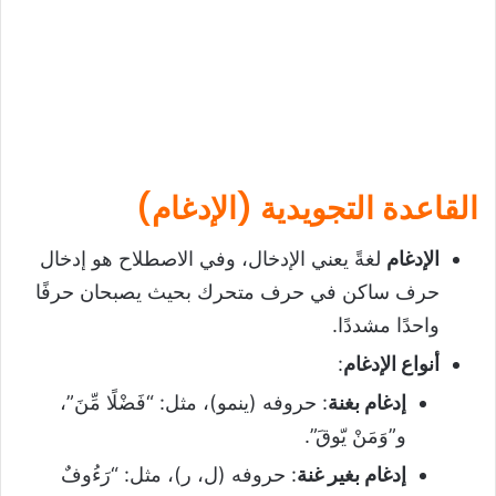
القاعدة التجويدية (الإدغام)
الإدغام
لغةً يعني الإدخال، وفي الاصطلاح هو إدخال
حرف ساكن في حرف متحرك بحيث يصبحان حرفًا
واحدًا مشددًا.
أنواع الإدغام
:
إدغام بغنة
: حروفه (ينمو)، مثل: “فَضْلًا مِّنَ”،
و”وَمَنْ يّوقَ”.
إدغام بغير غنة
: حروفه (ل، ر)، مثل: “رَءُوفٌ