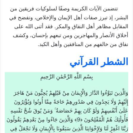
الحشر من الآية 6 إلى 17
تتضمن الآيات الكريمة وصفًا لسلوكيات فريقين من
البشر، إذ تبرز صفات أهل الإيمان والإخلاص، وتفضح في
بين يدي الآيات
المقابل مظاهر أهل النفاق والمكر. فقد أثنى الله على
الشطر القرآني
أخلاق الأنصار والمهاجرين ومن تبعهم بإحسان، وكشف
نفاق من خالفهم من المنافقين وأهل الكيد.
الأداء الصوتي
القاعدة التجويدية (الإدغام)
الشطر القرآني
أسباب النزول
قاموس المفاهيم
بِسْمِ اللَّهِ الرَّحْمَٰنِ الرَّحِيمِ
المعنى العام للشطر
وَالَّذِينَ تَبَوَّءُوا الدَّارَ وَالْإِيمَانَ مِنْ قَبْلِهِمْ يُحِبُّونَ مَنْ هَاجَرَ
المعاني الجزئية للشطر القرآني
إِلَيْهِمْ وَلَا يَجِدُونَ فِي صُدُورِهِمْ حَاجَةً مِمَّا أُوتُوا وَيُؤْثِرُونَ
الدروس والعبر المستفادة من الشطر
عَلَىٰ أَنْفُسِهِمْ وَلَوْ كَانَ بِهِمْ خَصَاصَةٌ ۚ وَمَنْ يُوقَ شُحَّ نَفْسِهِ
تحميل درس الشطر الثاني من سورة الحشر
فَأُولَٰئِكَ هُمُ الْمُفْلِحُونَ ﴿9﴾ وَالَّذِينَ جَاءُوا مِنْ بَعْدِهِمْ يَقُولُونَ
من الآية 6 إلى 17
رَبَّنَا اغْفِرْ لَنَا وَلِإِخْوَانِنَا الَّذِينَ سَبَقُونَا بِالْإِيمَانِ وَلَا تَجْعَلْ فِي