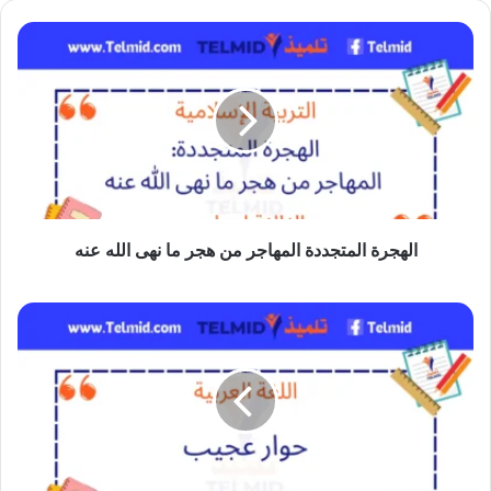
الهجرة
المتجددة
المهاجر
من
هجر
ما
نهى
الله
الهجرة المتجددة المهاجر من هجر ما نهى الله عنه
عنه
النص
القرائي
حوار
عجيب
الثالثة
إعدادي