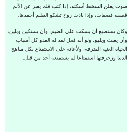
الأفكار الأساسية
صوت يعلن السخط أسكته، إذا كتب قلم يعبر عن الألم
قصفه قصفات، وإذا نادت روح تشكو الظلم أخمدها.
السرد والوصف في النص
الشخصية الرئيسية داخل النص
وكان يستطيع أن يسكت على الضيم، وأن يستكين ويلين،
التركيب والتقويم
وأن يعبث ويلهو، ولو أنه فعل لمد له العدو كل أسباب
تحميل درس النص القرائي درس في الوطنية
الحياة الغنية المترفة، ولأعانه على الاستمتاع بكل مباهج
الدنيا وزخرفتها استمتاعا لم يستمتعه أحد من قبل.