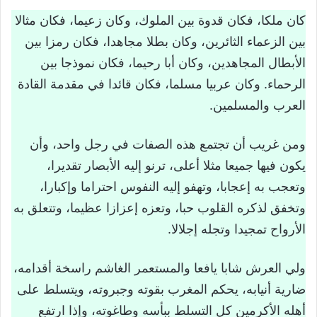
الوطنية
كان ملكا، فكان قدوة بين الملوك، وكان زعيما، فكان مثالا
بين الزعماء الثائرين، وكان بطلا مجاهدا، فكان رمزا بين
النص الاستدلالي
الأبطال المجاهدين، وكان أبا رحيما، فكان نموذجا بين
بطاقة تعريف الكاتب جمال الدين الشيال
الرحماء. وكان عربيا مسلما، فكان قائدا في مقدمة القادة
العرب والمسلمين.
ملاحظة النص واستكشافه
العنوان (درس في الوطنية)
ومن غريب أن تجتمع هذه الصفات في رجل واحد، وأن
بداية النص
يكون فيها جميعا مثلا أعلى، ترنو إليه الأبصار تقديرا،
نهاية النص
وتعجب به إعجابا، وتهفو إليه النفوس احتراما وإكبارا،
نوعية النص
وتخفق لذكره القلوب حبا، وتعزه إعزازا عظيما، وتتعلق به
الأرواح تمجيدا وتجله إجلالا.
فهم النص
الإيضاح اللغوي
ولي العرش شابا يافعا والمستعمر الغاشم راسخة أقدامه،
الفكرة المحورية
ضارية أنيابه، يحكم المغرب بقوته وجبروته، ويتسلط على
تحليل النص
أهله الأكرمين كل التسلط ببأسه وطاغوته، وإذا ارتفع