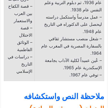
عام 1936، ثم دبلوم التربية وعلم
– قصة الكفاح
النفس عام 1938.
بين العرب
– عمل مدرساً واستكمل دراسته
والاستعمار
ليحصل على الدكتوراه في التاريخ
– قصة
عام 1948.
الاحتلال
– شغل منصب مستشار ثقافي
– الوثائق
بالسفارة المصرية في المغرب عام
الفاطمية
1964.
– دراسات في
– عُين عميداً لكلية الآداب بجامعة
التاريخ
الإسكندرية عام 1965.
الإسلامي
– توفي عام 1967.
ملاحظة النص واستكشافه