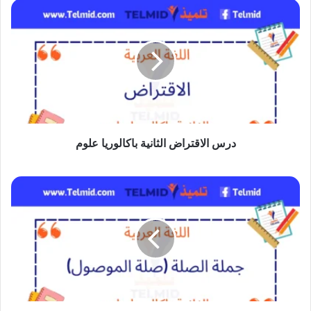
درس
الاقتراض
الثانية
باكالوريا
علوم
درس الاقتراض الثانية باكالوريا علوم
جملة
الصلة
(صلة
الموصول)