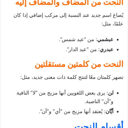
النحت من المضاف والمضاف إليه
يُصاغ اسم جديد عند النسبة إلى مركب إضافي إذا كان
علمًا، مثل:
عبشمي
: من “عبد شمس”.
عبدري
: من “عبد الدار”.
النحت من كلمتين مستقلتين
تصهر كلمتان معًا لتنتج كلمة ذات معنى جديد، مثل:
لن
: يرى بعض اللغويين أنها مزيج من “لا” النافية
و”أن” الناصبة.
أيَّان
: يُعتقد أنها مزيج من “أي” و”آن”.
أقسام النحت