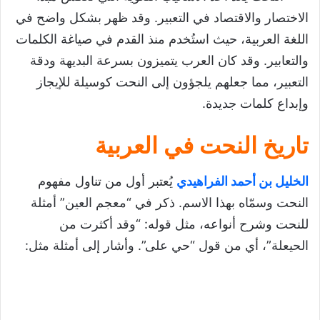
النحت الوصفي
الاختصار والاقتصاد في التعبير. وقد ظهر بشكل واضح في
النحت الاسمي
اللغة العربية، حيث استُخدم منذ القدم في صياغة الكلمات
والتعابير. وقد كان العرب يتميزون بسرعة البديهة ودقة
النحت النسبي
التعبير، مما جعلهم يلجؤون إلى النحت كوسيلة للإيجاز
النحت الحرفي
وإبداع كلمات جديدة.
النحت التخفيفي
تاريخ النحت في العربية
أهمية النحت في اللغة
تحميل درس النحت الثانية باكالوريا علوم
الخليل بن أحمد الفراهيدي
يُعتبر أول من تناول مفهوم
النحت وسمّاه بهذا الاسم. ذكر في “معجم العين” أمثلة
للنحت وشرح أنواعه، مثل قوله: “وقد أكثرت من
الحيعلة”، أي من قول “حي على”. وأشار إلى أمثلة مثل: