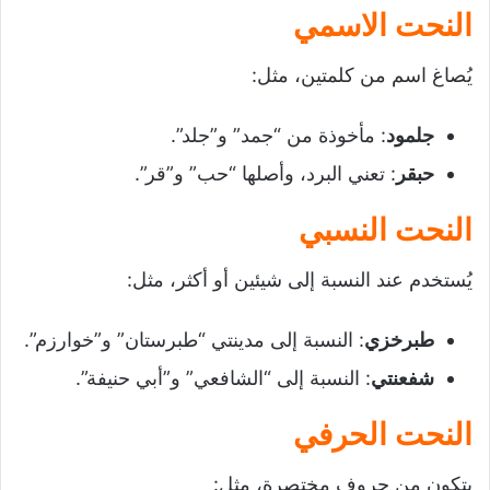
النحت الاسمي
يُصاغ اسم من كلمتين، مثل:
جلمود
: مأخوذة من “جمد” و”جلد”.
حبقر
: تعني البرد، وأصلها “حب” و”قر”.
النحت النسبي
يُستخدم عند النسبة إلى شيئين أو أكثر، مثل:
طبرخزي
: النسبة إلى مدينتي “طبرستان” و”خوارزم”.
شفعنتي
: النسبة إلى “الشافعي” و”أبي حنيفة”.
النحت الحرفي
يتكون من حروف مختصرة، مثل: