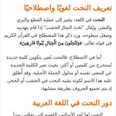
علوم
تعريف النحت لغويًا واصطلاحيًا
النحت
في اللغة: يشير إلى عملية القطع والبري
مفهوم النحت
والنشر، ويُقال “نَحَتَ النجارُ الخشبَ” إذا قام بتهذيبه
تعريف النحت لغويًا واصطلاحيًا
وصقل سطوحه. ورد ذكر هذا المصطلح في القرآن الكريم
دور النحت في اللغة العربية
في قوله تعالى:
﴿وَتَنْحِتُونَ مِنَ الْجِبَالِ بُيُوتًا فَارِهِينَ﴾
.
تاريخ النحت في العربية
أما في الاصطلاح، فالنحت يُعنى بتكوين كلمة جديدة
الفرق بين النحت والتركيب
تُستخرج من كلمتين أو أكثر، بحيث تعبر الكلمة الجديدة
صور النحت في اللغة العربية
عن المعنى نفسه أو مدلول الجملة الأصلية. وقد أُطلق
النحت من الجمل
عليه هذا الاسم لكونه يشبه النحت في الخشب أو الحجر،
النحت من المضاف والمضاف إليه
إذ يتم تجميع الحروف بطريقة مشابهة.
النحت من كلمتين مستقلتين
دور النحت في اللغة العربية
أقسام النحت
النحت الفعلي
النحت يُعدّ أحد الأساليب اللغوية التي تعكس مبدأ