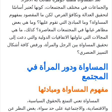
إعدادي
والجماعات في مختلف المجتمعات، كونها تُعتبر أساسًا
مقدمة
لتحقيق العدالة وتكافؤ الفرص. لكن ما المقصود بمفهوم
المساواة ودور المرأة في المجتمع
المساواة؟ وما المبادئ التي تقوم عليها؟ وما هي بعض
مظاهر غيابها في المجتمعات المعاصرة؟ كذلك، ما هي
مفهوم المساواة ومبادئها
المجالات التي تناولتها الاتفاقيات الدولية والتي دعت إلى
دور المرأة في المجتمع
تحقيق المساواة بين الرجل والمرأة، ورفض كافة أشكال
الميز العنصري ودور الشباب في الحياة العامة
التمييز العنصري؟
تتنوع أشكال التمييز العنصري
المساواة ودور المرأة في
مساهمة الشباب في الحياة العامة
المجتمع
خاتمة
تحميل درس المساواة الأولى إعدادي
مفهوم المساواة ومبادئها
المساواة تعني التمتع بالحقوق السياسية،
والاقتصادية، والاجتماعية على حد سواء، بغض النظر عن