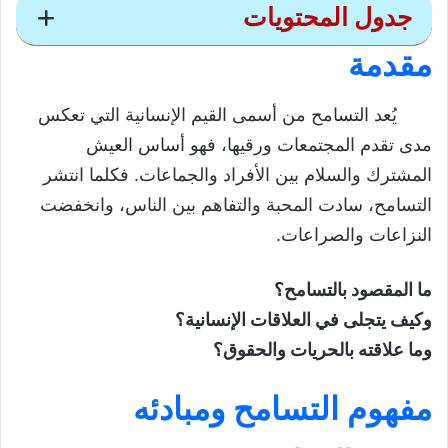
جدول المحتويات
مقدمة
درس التسامح
يُعد التسامح من أسمى القيم الإنسانية التي تعكس
درس التسامح الأولى إعدادي
مدى تقدم المجتمعات ورقيها، فهو أساس العيش
مقدمة
المشترك والسلام بين الأفراد والجماعات. فكلما انتشر
مفهوم التسامح ومبادئه
التسامح، سادت المحبة والتفاهم بين الناس، وانخفضت
النزاعات والصراعات.
مفهوم التسامح
أنواع التسامح
ما المقصود بالتسامح؟
علاقة التسامح بالحريات والحقوق
وكيف يتجلى في العلاقات الإنسانية؟
التدرب على كتابة المقالات والملفات
وما علاقته بالحريات والحقوق؟
التدرب على كتابة مقال
مفهوم التسامح ومبادئه
التدرب على إعداد ملف
خاتمة