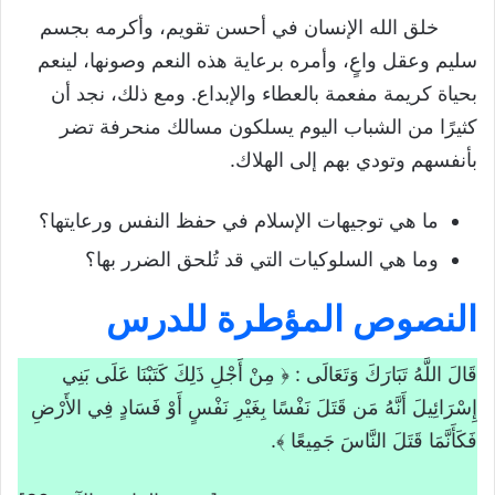
خلق الله الإنسان في أحسن تقويم، وأكرمه بجسم
مدخل تمهيدي
سليم وعقل واعٍ، وأمره برعاية هذه النعم وصونها، لينعم
النصوص المؤطرة للدرس
بحياة كريمة مفعمة بالعطاء والإبداع. ومع ذلك، نجد أن
توثيق النصوص والتعريف بها
كثيرًا من الشباب اليوم يسلكون مسالك منحرفة تضر
بأنفسهم وتودي بهم إلى الهلاك.
التعريف بسورة المائدة
التعريف بأبي هريرة رضي الله عنه
ما هي توجيهات الإسلام في حفظ النفس ورعايتها؟
شرح المفردات ومدلولات النصوص
وما هي السلوكيات التي قد تُلحق الضرر بها؟
شرح المفردات
النصوص المؤطرة للدرس
المضامين الأساسية للنصوص
مفهوم رعاية النفس وحفظها في الإسلام
قَالَ اللَّهُ تَبَارَكَ وَتَعَالَى : ﴿ مِنْ أَجْلِ ذَلِكَ كَتَبْنَا عَلَى بَنِي
مفهوم حفظ النفس
إِسْرَائِيلَ أَنَّهُ مَن قَتَلَ نَفْسًا بِغَيْرِ نَفْسٍ أَوْ فَسَادٍ فِي الأَرْضِ
مسؤولية الإنسان تجاه نفسه
فَكَأَنَّمَا قَتَلَ النَّاسَ جَمِيعًا ﴾.
مظاهر رعاية النفس وحفظها