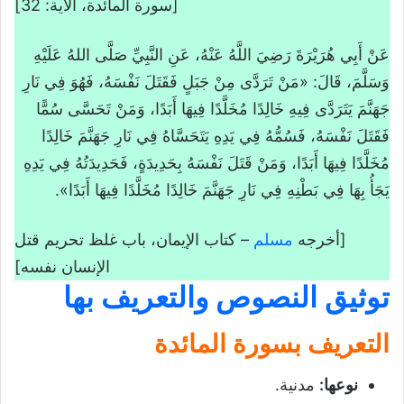
[سورة المائدة، الآية: 32]
الرعاية المادية
الرعاية المعنوية
عَنْ أَبِي هُرَيْرَةَ رَضِيَ اللَّهُ عَنْهُ، عَنِ النَّبِيِّ صَلَّى اللهُ عَلَيْهِ
القيم المستفادة من الدرس
وَسَلَّمَ، قَالَ: «مَنْ تَرَدَّى مِنْ جَبَلٍ فَقَتَلَ نَفْسَهُ، فَهُوَ فِي نَارِ
خاتمة
جَهَنَّمَ يَتَرَدَّى فِيهِ خَالِدًا مُخَلَّدًا فِيهَا أَبَدًا، وَمَنْ تَحَسَّى سُمًّا
فَقَتَلَ نَفْسَهُ، فَسُمُّهُ فِي يَدِهِ يَتَحَسَّاهُ فِي نَارِ جَهَنَّمَ خَالِدًا
تحميل درس حق النفس الحفظ والرعاية
مُخَلَّدًا فِيهَا أَبَدًا، وَمَنْ قَتَلَ نَفْسَهُ بِحَدِيدَةٍ، فَحَدِيدَتُهُ فِي يَدِهِ
يَجَأُ بِهَا فِي بَطْنِهِ فِي نَارِ جَهَنَّمَ خَالِدًا مُخَلَّدًا فِيهَا أَبَدًا».
[أخرجه
مسلم
– كتاب الإيمان، باب غلظ تحريم قتل
الإنسان نفسه]
توثيق النصوص والتعريف بها
التعريف بسورة المائدة
نوعها
:
مدنية.