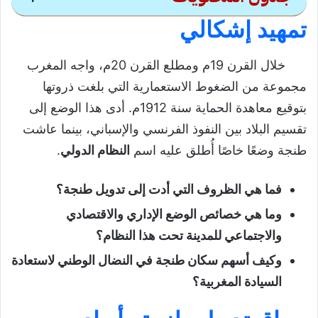
تمهيد إشكالي
الوضع الدولي لمدينة طنجة
في عهد الحماية
خلال القرن 19م ومطلع القرن 20م، واجه المغرب
مجموعة من الضغوط الاستعمارية التي بلغت ذروتها
تمهيد إشكالي
بتوقيع معاهدة الحماية سنة 1912م. أدى هذا الوضع إلى
سياق تدويل طنجة وأبعاده العامة
تقسيم البلاد بين النفوذ الفرنسي والإسباني، بينما عاشت
طنجة وضعًا خاصًا أُطلق عليه اسم
النظام الدولي
.
سياق تدويل طنجة
أبعاد تدويل طنجة
فما هي الظروف التي أدت إلى تدويل طنجة؟
الوضعية الإدارية لطنجة خلال النظام الدولي
وما هي خصائص الوضع الإداري والاقتصادي
الأجهزة الإدارية لطنجة الدولية
والاجتماعي للمدينة تحت هذا النظام؟
الوضعية الاقتصادية والاجتماعية لطنجة
وكيف أسهم سكان طنجة في النضال الوطني لاستعادة
الوضع الاقتصادي
السيادة المغربية؟
الوضع الاجتماعي