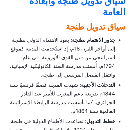
سياق تدويل طنجة وأبعاده
ردود الفعل تجاه التدويل وإسهام طنجة في
العامة
الكفاح الوطني
المقاومة الثقافية والوطنية
سياق تدويل طنجة
الصحافة الوطنية
جذور الاهتمام بطنجة
:
يعود الاهتمام الدولي بطنجة
الزيارات السلطانية
إلى أواخر القرن 18م، إذ استُخدمت المدينة كموقع
النضال الشعبي
استراتيجي من قِبل القوى الأوروبية. في عام
خاتمة (الوضع الدولي لمدينة طنجة في عهد
1794م، أُنشئت مدرسة البعثة الكاثوليكية الإسبانية،
الحماية)
وانتقل القنصل الفرنسي إلى طنجة.
تحميل درس الوضع الدولي لمدينة طنجة في
التدخلات الأجنبية
:
شهدت المدينة قصفًا فرنسيًا سنة
عهد الحماية
1844م بذريعة دعم المغرب للأمير عبد القادر
الجزائري. كما تأسست مدرسة الرابطة الإسرائيلية
العالمية سنة 1864م.
خطط التدويل
:
تصاعدت الأطماع الدولية في طنجة
بداية من عام 1904م إثر الاتفاق السري بين فرنسا