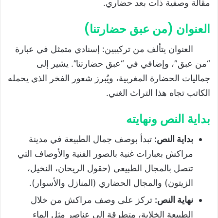
مقالة وصفية ذات بعد حضاري.
العنوان (من عبق حضارتنا)
العنوان يتألف من تركيبين: إسنادي متمثل في عبارة
“من عبق”، وإضافي في “عبق حضارتنا”. يشير إلى
جماليات الحضارة المغربية، ويُبرز شعور الفخر الذي يحمله
الكاتب تجاه هذا التراث الغني.
بداية النص ونهايته
بداية النص
:
تبدأ بوصف جمال الطبيعة في مدينة
مراكش بعبارات غنية بالصور الفنية والأوصاف التي
تتصل بالمجال الطبيعي (حقول الريحان، النخيل،
الزيتون) والمجال الحضاري (المنازل والأسوار).
نهاية النص
:
تركز على وصف مراكش من خلال
الطبيعة الخلابة، متطرقة إلى عناصر مثل الماء