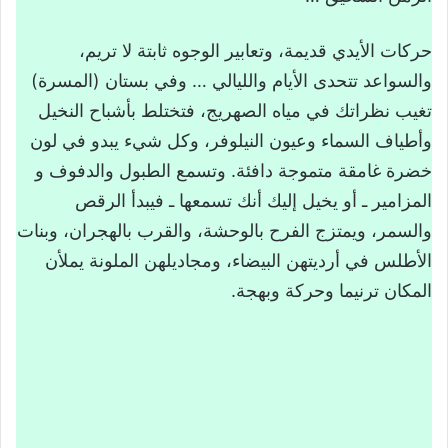
حركات الأيدي قديمة، وتعابير الوجوه ثابتة لا تريم،
والسواعد تتحدى الأيام والليالي … وفي بستان (المسرة)
تغيب نظراتك في مياه الصهريج، فتختلط بأشباح النخيل
وأطياف السماء وعيون النيلوفر، وكل شيء يبدو في لون
خضرة غامقة متموجة دافئة. وتسمع الطبول والدفوف و
المزامير ـ أو يخيل إليك أنك تسمعها ـ فيبدأ الرقص
والسمر، ويمتزج الفرح بالوحشة، والقرب بالهجران، وبنات
الأطلس في أرديتهن البيضاء، ومجاديلهن الملونة يملأن
المكان ترنيما وحركة وبهجة.