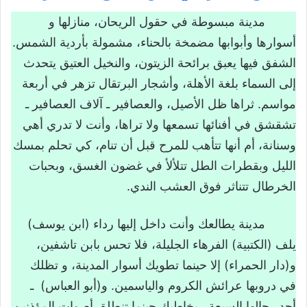
حضارتنا
مدينة مبسوطة في حقول الريحان، منازلها و
أسوارها وأبوابها مضمخة بالحناء، مشمولة بأردية الشمس.
النص القرائي من عبق حضارتنا
الشفق فيها يعبق برائحة الزيتون، والنخيل العتيق يتحدث
عتبة القراءة
إلى السماء بلغة الأهلة، وأشجار البرتقال تزهر في أربعة
مواسم. ثراها ظل الأصيل، والعصافير ـ آلاف العصافير ـ
ملاحظة مؤشرات النص الخارجية
تشقشق في أفنائها تسمعها ولا تراها، وأنت لا تدري أهي
مجال النص
وسنانة، أم أنها تتأهب للمرح قبل أن تنام، كي تحلم بمسك
مصدر النص
الليل وبقطرات الطل تتلألأ في غضون الغسق، وبحبات
نوعية النص
الخرطال تتناثر فوق العشب الندي.
العنوان (من عبق حضارتنا)
مدينة يطالعك وأنت داخل إليها رداء (ابن يوسف)
بداية النص ونهايته
يلف (الكتبية) الفرهاء الجليلة، فلا تحس بابن تاشفين،
بناء فرضية القراءة
و(دار الحمراء) إلا حينما تطويك أسوار المدينة، و تظلك
القراءة التوجيهية
في دروبها عرائش الكروم والياسمين. و(أبو العباس) ـ
الإيضاح اللغوي
أحد رجالها السبعة ـ يخاطبك حينما تنطلق أصوات المؤذنين