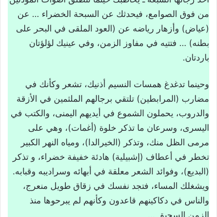
الفكرة المحورية للنص
من فوق الصوامع، فيحدثك عن السبحة الخضراء … عن
القراءة التحليلية للنص
(عياض) وأزهار رياضه عن (العود الملقى في البحر على
بطنه) … فتتيه في مفاوز الزمن، وفي عينيك لؤلؤتان
الأفكار الأساسية
باردتان.
الموصوف الرئيسي والموصوفات الفرعية
الحقول الدلالية
وحينما تدغدغ همسات النسيم أذنيك، تشعر وكأنك في
التركيب والتقويم
مضارب (المرابطين) تلتقي برجالهم الملثمين في الأزقة
التركيب
والدروب، يحملون الشموع في أيديهم اليمنى، والكتب في
اليسرى، وسرعان ما تذكر خلوة (أغمات)، وهي على
التقويم
مرمى الظل منك، وتذكر (الخيرالدا)، ومياه النهر الكبير
تحميل درس النص القرائي من عبق حضارتنا
تخطر في أعطاف (إشبيلية) هادئة خفيفة خضراء، و تذكر
(البديع)، وفوائد الشعر معلقة في أبهائه وسراديبه وقبابه.
ويشغلك المساء، فتجد نفسك في زقاق طويل منعرج،
والناس في دكاكينهم قاعدون وكأنهم لم يبرحوها منذ
الزمن السحيق …