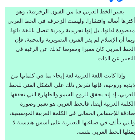
العربي
يعتبر الخط العربي فنا من الفنون الزخرفية، وهو
النص القرائي عبقرية الخط العربي”
أكثرها أصالة وانتشارا. وليست الزخرفة في الخط العربي
عتبة القراءة
مقصودة لذاتها، بل إنها تجريدية رمزية تتصل باللغة ذاتها.
ملاحظة مؤشرات النص الخارجية
وبما أن الإسلام لم يقر الفنون التصويرية والنحتية، فإن
صاحب النص
الخط العربي كان معبرا ومعوضا كذلك عن الرغبة في
التعبير عن الذات.
مجال النص
نوعية النص
وإذا كانت اللغة العربية لغة إيحاء بما في كلماتها من
العنوان (عبقرية الخط العربي)
ذبذبة وروحية، فإنها تفرض ذلك على الشكل الفني للخط
بداية النص ونهايته
العربي، إذ إنه يحقق للروح السمو والطهارة التي تحققها
بناء فرضية القراءة
الكلمة العربية أيضا، فالخط العربي هو تعبير وصورة
صادقة للإحساس الجمالي في الكلمة العربية الموسيقية،
القراءة التوجيهية
والتي تتألف في صياغتها التعبيرية على أسس هندسية لا
الإيضاح اللغوي
يمثلها الخط العربي نفسه.
الفكرة المحورية للنص