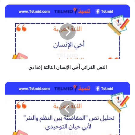
النص
القرائي
أخي
الإنسان
الثالثة
إعدادي
النص القرائي أخي الإنسان الثالثة إعدادي
تحليل
نص
المفاضلة
بين
النظم
والنثر
لأبي