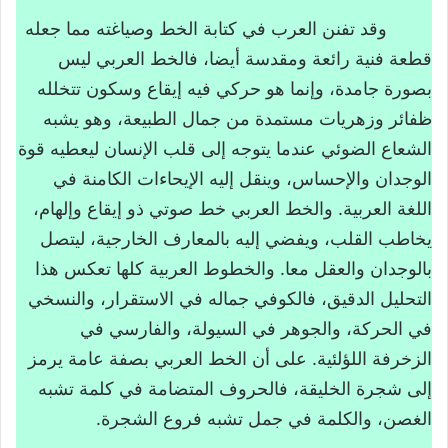
القراءة التحليلية للنص
وقد تفنن العرب في كتابة الخط وصياغته مما جعله
الأفكار الأساسية
قطعة فنية رائعة ومقدسة أيضا، فالخط العربي ليس
بصورة جامدة، وإنما هو حركي فيه إيقاع وسكون تتخلله
الألفاظ والعبارات الدالة على جمالية الخط
ظفائر وزهريات مستمدة من جمال الطبيعة، وهو يشبه
العربي
الشعاع الضوئي عندما يتوجه إلى قلب الإنسان ليعطيه قوة
الأدلة التي قدمت لإبراز عبقرية الخط
الوجدان والإحساس، وينقل إليه الإيحاءات الكامنة في
العربي
اللغة العربية. والخط العربي خط صوتي ذو إيقاع وإلهام،
القيم الفنية
يخاطب القلب، ويفضي إليه بالمعارف الخارجية، ليتصل
القراءة التركيبية
بالوجدان والعقل معا. والخطوط العربية كلها تعكس هذا
تحميل درس النص القرائي عبقرية الخط
التحليل الدقيق، فالكوفي جماله في الاستقرار، والنسخي
العربي
في الحركة، والجوهر في السيولة، والفارسي في
الزخرفة اللؤلئية. على أن الخط العربي بصفة عامة يرمز
إلى شجرة الخليقة، فالحروف المتضامة في كلمة تشبه
الغصن، والكلمة في جمل تشبه فروع الشجرة.