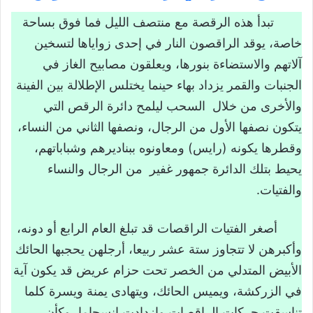
تاسكيوين
تبدأ هذه الرقصة مع منتصف الليل فما فوق بساحة
خاصة، يوقد الراقصون النار في إحدى زواياها لتسخين
النص القرائي رقصة تاسكيوين
آلاتهم والاستضاءة بنورها، ويعلقون مصابيح الغاز في
عتبة القراءة
الجنبات والقمر يزداد بهاء حينما يختلس الإطلالة بين الفينة
والأخرى من خلال السحب ليلمح دائرة الرقص التي
ملاحظة مؤشرات النص الخارجية
يتكون نصفها الأول من الرجال، ونصفها الثاني من النساء،
صاحب النص
وقطرها يكونه (رايس) ومعاونوه ببناديرهم وشباباتهم،
مصدر النص
يحيط بتلك الدائرة جمهور غفير من الرجال والنساء
مجال النص
والفتيات.
نوعية النص
أصغر الفتيات الراقصات قد تبلغ العام الرابع أو دونه،
العنوان (رقصة تاسكيوين)
وأكبرهن لا تتجاوز ستة عشر ربيعا، أرجلهن يحجبها الحائك
بداية النص ونهايته
الأبيض المتدلي من الخصر تحت حزام عريض قد يكون آية
الصورة المرفقة
في الزركشة، ويميس الحائك، ويتهادى يمنة ويسرة كلما
بناء فرضية القراءة
تناسقت حركات الراقصات وازدادت انسجاما، وكأن