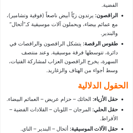
الفضية.
الراقصون
:
يرتدون زيّاً أبيض ناصعاً (فوقية وتشامير)،
مع عمائم بيضاء، ويحملون آلات موسيقية كـ”أثحال”
والبندير.
طقوس الرقصة
:
يتشكل الراقصون والراقصات في
دائرة، تتوسطها فرقة موسيقية. وعند منتصف
السهرة، يخرج الراقصون العزاب لمشاركة الفتيات،
وسط أجواء من الهتاف والزغاريد.
الحقول الدلالية
حقل الأزياء
:
الحائك – حزام عريض – العمائم البيضاء.
حقل الحلي
:
المرجان – اللوبان – القلادات الفضية –
الأقراط.
حقل الآلات الموسيقية
:
أثحال – البندير – الناي.