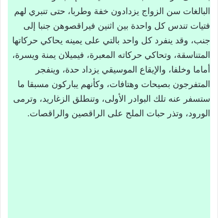
البالغات سن الزواج يزدادون خفة وطربا، حتى تنبري لهم
فتيات تندس كل واحدة بين اثنين فيراقصوهن جنبا إلى
جنب، وقد ينفرد كل واحد بالتي على يمينه يحاكي حركاتها
المتناسقة، وتحاكي حركاته المعبرة، فيميلان يمنة ويسرة،
أماما وخلفا، والإيقاع الموسيقي يزداد حدة، وينفجر
المتفرجون بصيحات وهتافات، وكأنهم يباركون مسبقا ما
ستسفر عنه تلك البوادر الأولى، وتنطلق الزغاريد، وترمى
الورود، وتذر حبات الملح على الراقصين والراقصات.