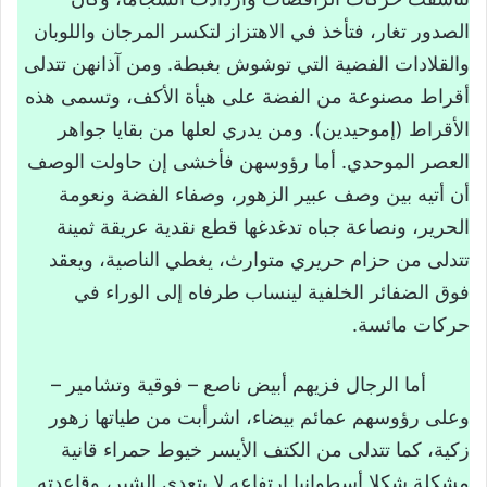
القراءة التوجيهية
الصدور تغار، فتأخذ في الاهتزاز لتكسر المرجان واللوبان
الإيضاح اللغوي
والقلادات الفضية التي توشوش بغبطة. ومن آذانهن تتدلى
أقراط مصنوعة من الفضة على هيأة الأكف، وتسمى هذه
الفكرة المحورية للنص
الأقراط (إموحيدين). ومن يدري لعلها من بقايا جواهر
القراءة التحليلية للنص
العصر الموحدي. أما رؤوسهن فأخشى إن حاولت الوصف
الأفكار الأساسية
أن أتيه بين وصف عبير الزهور، وصفاء الفضة ونعومة
الموصوف الرئيسي والموصوفات الفرعية
الحرير، ونصاعة جباه تدغدغها قطع نقدية عريقة ثمينة
الحقول الدلالية
تتدلى من حزام حريري متوارث، يغطي الناصية، ويعقد
ملامح السرد في النص
فوق الضفائر الخلفية لينساب طرفاه إلى الوراء في
حركات مائسة.
قيم النص
القراءة التركيبية
أما الرجال فزيهم أبيض ناصع – فوقية وتشامير –
تحميل درس النص القرائي رقصة تاسكيوين
وعلى رؤوسهم عمائم بيضاء، اشرأبت من طياتها زهور
زكية، كما تتدلى من الكتف الأيسر خيوط حمراء قانية
مشكلة شكلا أسطوانيا ارتفاعه لا يتعدى الشبر، وقاعدته