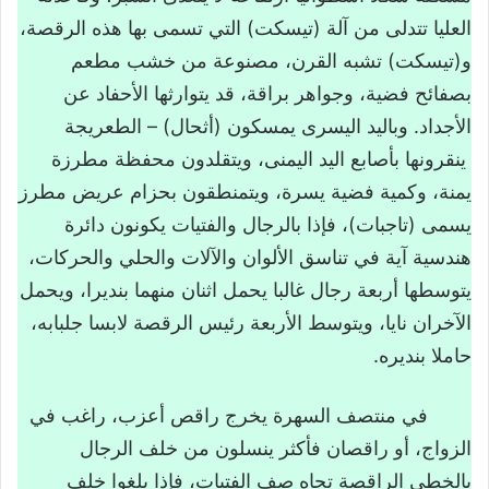
العليا تتدلى من آلة (تيسكت) التي تسمى بها هذه الرقصة،
و(تيسكت) تشبه القرن، مصنوعة من خشب مطعم
بصفائح فضية، وجواهر براقة، قد يتوارثها الأحفاد عن
الأجداد. وباليد اليسرى يمسكون (أثحال) – الطعريجة
ينقرونها بأصابع اليد اليمنى، ويتقلدون محفظة مطرزة
يمنة، وكمية فضية يسرة، ويتمنطقون بحزام عريض مطرز
يسمى (تاجبات)، فإذا بالرجال والفتيات يكونون دائرة
هندسية آية في تناسق الألوان والآلات والحلي والحركات،
يتوسطها أربعة رجال غالبا يحمل اثنان منهما بنديرا، ويحمل
الآخران نايا، ويتوسط الأربعة رئيس الرقصة لابسا جلبابه،
حاملا بنديره.
في منتصف السهرة يخرج راقص أعزب، راغب في
الزواج، أو راقصان فأكثر ينسلون من خلف الرجال
بالخطى الراقصة تجاه صف الفتيات، فإذا بلغوا خلف