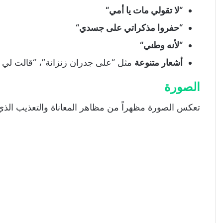
شخصيات المسرحية
“
لا تقولي مات يا أمي
“
الفضاء الزماني والمكاني
“
حفروا مذكراتي على جسدي
“
أساليب النص المسرحي
“
لأنه وطني
“
المستوى التداولي
أشعار متنوعة
مثل “على جدران زنزانة”، “قالت لي الز
مقصدية النص
الصورة
قيم النص
القراءة التركيبية
تعكس الصورة مظهراً من مظاهر المعاناة والتعذيب الذ
تحميل درس النص القرائي حوار عجيب