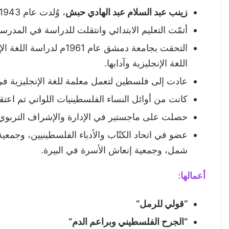
زينب عبد السلام عبد الهادي حبش
، وُلدت عام 1943م في قرية بيت دجن قرب يافا، فلسطين.
نوعية النص
أتمّت التعليم الابتدائي وانتقلت للدراسة في المدرس
بناء فرضية القراءة
القراءة التوجيهية
اللغة الإنجليزية وآدابها.
الإيضاح اللغوي
عادت إلى فلسطين لتعمل معلمة للغة الإنجليزية في
المضمون العام للنص
كانت من أوائل النساء الفلسطينيات اللواتي تم اعتقالهن بعد بدا
القراءة التحليلية للنص
حصلت على ماجستير في الإدارة والإشراف التربوي من 
المستوى الدالي
عضو في اتحاد الكتّاب والأدباء الفلسطينيين، وجمعي
حقل الوحشية والقسوة
شمل، وجمعية إنعاش الأسرة في البيرة.
حقل الاستنكار والتعاطف
أعمالها
:
دلالة المعجم
المستوى الدلالي
“
قولي للرمل
“
أحداث المسرحية
“
الجرح الفلسطيني وبراعم الدم
“