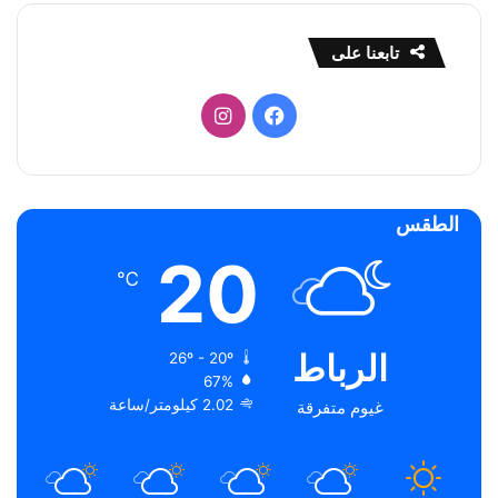
تابعنا على
فيسبوك
انستقرام
الطقس
20
℃
الرباط
26º - 20º
67%
2.02 كيلومتر/ساعة
غيوم متفرقة