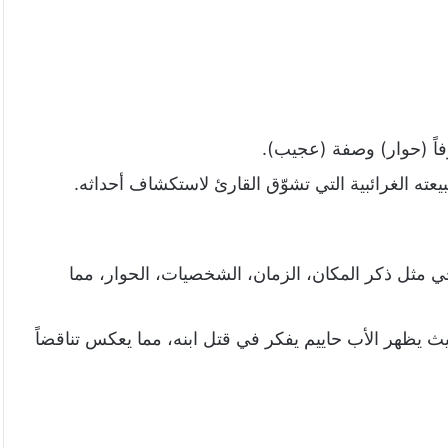
ً (حوار) وصفة (عجيب).
عته الغرائبية التي تشوّق القارئ لاستكشاف أحداثه.
مثل ذكر المكان، الزمان، الشخصيات، الحوار، مما
حيث يظهر الأب حاييم يفكر في قتل ابنه، مما يعكس تناقضاً