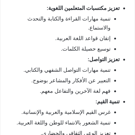
النصوص القرائية
تعزيز مكتسبات المتعلمين اللغوية
:
مجال القيم الإسلامية
تنمية مهارات القراءة والكتابة والتحدث
والاستماع.
القيم الوطنية والإنسانية
إتقان قواعد اللغة العربية.
المجال الحضاري
توسيع حصيلة الكلمات.
الدروس اللغوية
تعزيز التواصل
:
التعبير والإنشاء
تنمية مهارات التواصل الشفهي والكتابي.
الدورة الثانية
التعبير عن الأفكار والمشاعر بوضوح.
النصوص القرائية
فهم لغة الآخرين والتفاعل معهم.
المجال الاجتماعي والاقتصادي
تنمية القيم
:
المجال السكاني
غرس القيم الإسلامية والعربية والإنسانية.
المجال الفني والثقافي
تنمية الشعور بالانتماء للوطن واللغة العربية.
الدروس اللغوية
تعزيز الوعي الثقافي والحضاري.
التعبير والإنشاء