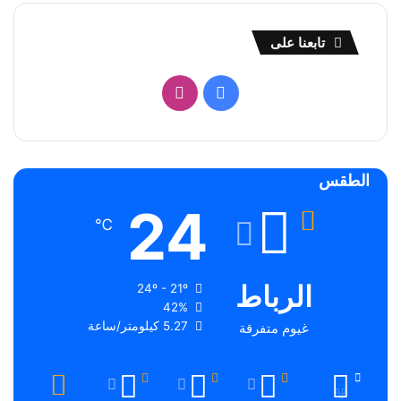
تابعنا على
فيسبوك
انستقرام
الطقس
24
℃
الرباط
24º - 21º
42%
5.27 كيلومتر/ساعة
غيوم متفرقة