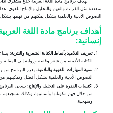
يهدف برنامج مادة
اللغة العربية جذع مشترك آدا
محتويات
متعددة مثل القراءة والفهم والتحليل والإنتاج اللغوي. هذ
النصوص الأدبية والعلمية بشكل يمكنهم من فهمها بشكل 
أهداف برنامج مادة اللغة العربية جذع مشترك آدا
مكونات برنامج اللغة العربية جذع مشترك آداب و
أهداف برنامج مادة اللغة العرب
أهمية البرنامج في مسار التلاميذ:
إنسانية
:
دروس مادة اللغة العربية جذع مشترك آداب وعلو
تعريف التلاميذ بأنماط الكتابة الشعرية والنثرية
:
يساعد
الدورة الأولى
الكتابة الأدبية، من شعر وقصة ورواية إلى المقالة و
الدروس اللغوية :
تنمية المهارات اللغوية والبلاغية
:
يعزز البرنامج من رص
دروس النصوص :
النصوص الأدبية والعلمية بشكل أفضل وتمكينهم من 
دروس التعبير والإنشاء :
اكتساب القدرة على التحليل والإنتاج
:
يسعى البرنامج إ
المؤلفات : فن الرواية
من خلال فهم مكوناتها وأساليبها، وكذلك تشجيعهم 
الدورة الثانية
ومنهجية.
الدروس اللغوية :