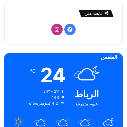
تابعنا على
فيسبوك
انستقرام
الطقس
24
℃
الرباط
24º - 21º
44%
4.21 كيلومتر/ساعة
غيوم متفرقة