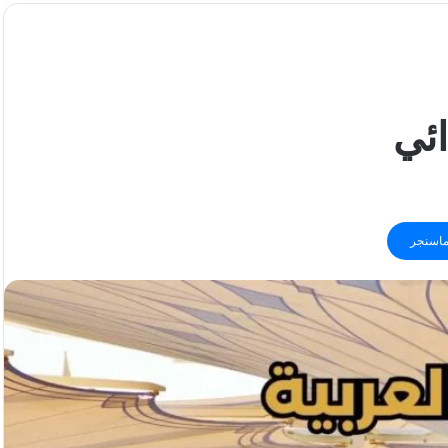
ائي
اسنجر