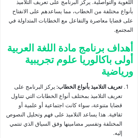
اللغوية والتواصلية. يركز البرنامج على تعريف التلاميذ
علوم تجريبية ورياضية
بأنواع مختلفة من الخطاب، مما يساعدهم على الانفتاح
مكونات برنامج مادة اللغة العربية أولى باكالوريا
على قضايا معاصرة والتفاعل مع الخطابات المتداولة في
علوم تجريبية ورياضية واقتصادية
المجتمع.
دروس مادة اللغة العربية أولى باكالوريا علوم
أهداف برنامج مادة اللغة العربية
تجريبية ورياضية واقتصادية وتكنولوجيا
الدورة الأولى
أولى باكالوريا علوم تجريبية
الدروس اللغوية
ورياضية
دروس النصوص
تعريف التلاميذ بأنواع الخطاب
:
يركز البرنامج على
دروس التعبير والإنشاء
تعريف التلاميذ بمختلف أنواع الخطابات التي تتناول
الدورة الثانية
قضايا متنوعة، سواء كانت اجتماعية أو علمية أو
الدروس اللغوية
ثقافية. هذا يساعد التلاميذ على فهم وتحليل النصوص
دروس النصوص
المختلفة وتفسير مضامينها وفق السياق الذي تنتمي
دروس التعبير والإنشاء
إليه.