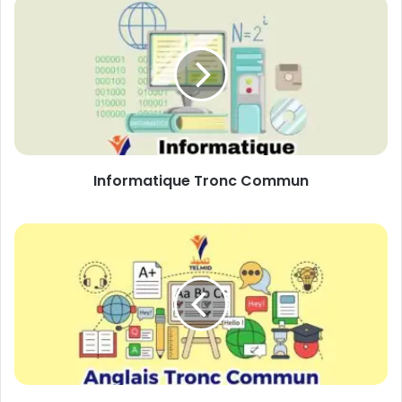
Informatique
Tronc
Commun
Informatique Tronc Commun
Anglais
tronc
commun
sciences
et
lettres