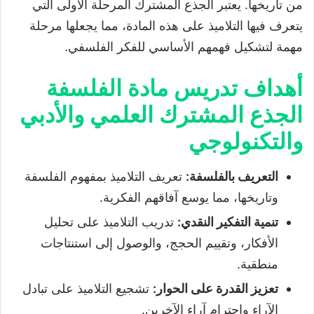
من تاريخها. يعتبر الجذع المشترك المرحلة الأولى التي
العلمي والأدبي والتكنولوجي
يتعرف فيها التلاميذ على هذه المادة، مما يجعلها مرحلة
أهمية الدروس المقررة في مادة الفلسفة
مهمة لتشكيل فهمهم الأساسي للفكر الفلسفي.
الجذع المشترك العلمي والأدبي
أهداف تدريس مادة الفلسفة
دروس مادة الفلسفة الجذع المشترك العلمي
والأدبي والتكنولوجي
الجذع المشترك العلمي والأدبي
دروس الدورة الأولى
والتكنولوجي
دروس الدورة الثانية
التعريف بالفلسفة
:
تعريف التلاميذ بمفهوم الفلسفة
وتاريخها، مما يوسع آفاقهم الفكرية.
تنمية التفكير النقدي
:
تدريب التلاميذ على تحليل
الأفكار، وتقييم الحجج، والوصول إلى استنتاجات
منطقية.
تعزيز القدرة على الحوار
:
تشجيع التلاميذ على تبادل
الآراء واحترام آراء الآخرين.