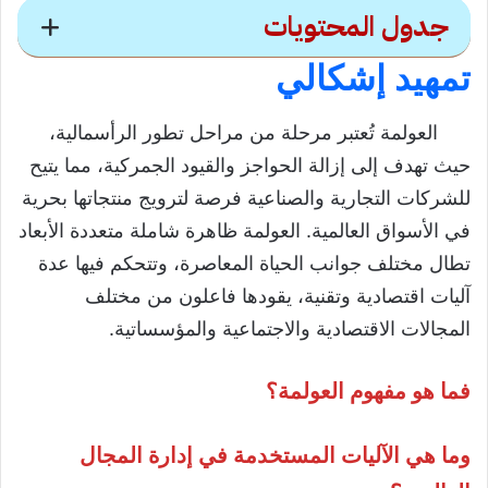
جدول المحتويات
تمهيد إشكالي
محتويات
العولمة تُعتبر مرحلة من مراحل تطور الرأسمالية،
تمهيد إشكالي
حيث تهدف إلى إزالة الحواجز والقيود الجمركية، مما يتيح
مفهوم العولمة وأبعادها
للشركات التجارية والصناعية فرصة لترويج منتجاتها بحرية
مفهوم العولمة
في الأسواق العالمية. العولمة ظاهرة شاملة متعددة الأبعاد
أبعاد العولمة
تطال مختلف جوانب الحياة المعاصرة، وتتحكم فيها عدة
آليات اقتصادية وتقنية، يقودها فاعلون من مختلف
آليات العولمة
المجالات الاقتصادية والاجتماعية والمؤسساتية.
الآليات الاقتصادية
الآليات التقنية
فما هو مفهوم العولمة؟
القوى الفاعلة في العولمة
الفاعل الاقتصادي
وما هي الآليات المستخدمة في إدارة المجال