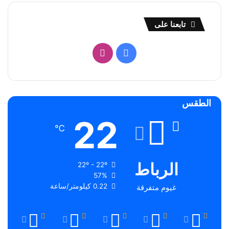
تابعنا على
فيسبوك
انستقرام
الطقس
22
℃
الرباط
22º - 22º
57%
0.22 كيلومتر/ساعة
غيوم متفرقة