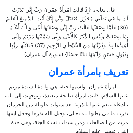
قال تعالى: {إِذْ قَالَتِ امْرَأَةُ عِمْرَانَ رَبِّ إِنِّي نَذَرْتُ
لَكَ مَا فِي بَطْنِي مُحَرَّرًا فَتَقَبَّلْ مِنِّي إِنَّكَ أَنْتَ السَّمِيعُ الْعَلِيمُ
(36) فَلَمَّا وَضَعَتْهَا قَالَتْ رَبِّ إِنِّي وَضَعْتُهَا أُنْثَى وَاللَّهُ أَعْلَمُ
بِمَا وَضَعَتْ وَلَيْسَ الذَّكَرُ كَالْأُنْثَى وَإِنِّي سَمَّيْتُهَا مَرْيَمَ وَإِنِّي
أُعِيذُهَا بِكَ وَذُرِّيَّتَهَا مِنَ الشَّيْطَانِ الرَّجِيمِ (37) فَتَقَبَّلَهَا رَبُّهَا
بِقَبُولٍ حَسَنٍ وَأَنْبَتَهَا نَبَاتًا حَسَنًا} (سورة آل عمران).
تعريف بامرأة عمران
امرأة عمران، واسمها حنة، هي والدة السيدة مريم
عليها السلام. كانت امرأة صالحة متعبدة، وتوجهت إلى الله
بالدعاء لينعم عليها بالذرية بعد سنوات طويلة من الحرمان.
نذرت ما في بطنها لله تعالى، وقبل الله نذرها وجعل ابنتها
مريم من الصالحات ومن سيدات نساء الجنة، وهي جدة
النبي عيسى عليه السلام.