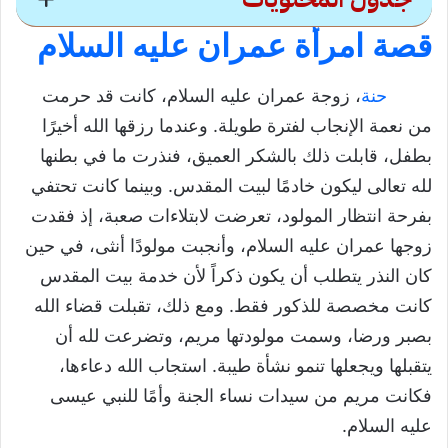
قصة امرأة عمران عليه السلام
الرضا والتفاؤل قصة امرأة
عمران عليه السلام
حنة
، زوجة عمران عليه السلام، كانت قد حرمت
من نعمة الإنجاب لفترة طويلة. وعندما رزقها الله أخيرًا
قصة امرأة عمران عليه السلام
بطفل، قابلت ذلك بالشكر العميق، فنذرت ما في بطنها
تعريف بامرأة عمران
لله تعالى ليكون خادمًا لبيت المقدس. وبينما كانت تحتفي
بفرحة انتظار المولود، تعرضت لابتلاءات صعبة، إذ فقدت
تحميل درس الرضا والتفاؤل قصة امرأة عمران
زوجها عمران عليه السلام، وأنجبت مولودًا أنثى، في حين
عليه السلام
كان النذر يتطلب أن يكون ذكراً لأن خدمة بيت المقدس
كانت مخصصة للذكور فقط. ومع ذلك، تقبلت قضاء الله
بصبر ورضا، وسمت مولودتها مريم، وتضرعت لله أن
يتقبلها ويجعلها تنمو نشأة طيبة. استجاب الله دعاءها،
فكانت مريم من سيدات نساء الجنة وأمًا للنبي عيسى
عليه السلام.