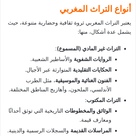
إعداد دليل حول الآثار في الجهة
أنواع التراث المغربي
جمع المعطيات
يعتبر التراث المغربي ثروة ثقافية وحضارية متنوعة، حيث
تصنيف المعالم الأثرية
يشمل عدة أشكال، منها:
إنجاز الدليل
خاتمة
التراث غير المادي (المسموع)
:
تحميل درس الحفاظ على التراث وتطويره
الروايات الشفوية
والأساطير الشعبية.
الحكايات التقليدية
المتوارثة عبر الأجيال.
الفنون الغنائية والموسيقية
، مثل الطرب
الأندلسي، الملحون، وأهازيج المناطق المختلفة.
التراث المكتوب
:
الوثائق والمخطوطات
التاريخية التي توثق أحداثًا
ومعارف قيمة.
المراسلات القديمة
والسجلات الرسمية والدينية.