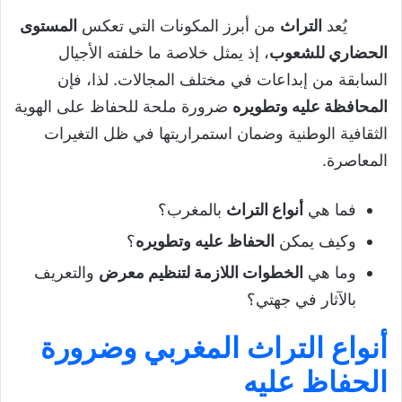
يُعد
التراث
من أبرز المكونات التي تعكس
المستوى
تقديم إشكالي
الحضاري للشعوب
، إذ يمثل خلاصة ما خلفته الأجيال
أنواع التراث المغربي وضرورة الحفاظ عليه
السابقة من إبداعات في مختلف المجالات. لذا، فإن
أنواع التراث المغربي
المحافظة عليه وتطويره
ضرورة ملحة للحفاظ على الهوية
أهمية الحفاظ على التراث وتطويره
الثقافية الوطنية وضمان استمراريتها في ظل التغيرات
المعاصرة.
تنظيم معرض حول روافد التراث الفني
المغربي
فما هي
أنواع التراث
بالمغرب؟
تنوع روافد التراث الفني المغربي
وكيف يمكن
الحفاظ عليه وتطويره
؟
التدرب على تنظيم معرض حول التراث
وما هي
الخطوات اللازمة لتنظيم معرض
والتعريف
المغربي
بالآثار في جهتي؟
مرحلة الإعداد
أنواع التراث المغربي وضرورة
مرحلة العرض
الحفاظ عليه
مرحلة التقييم