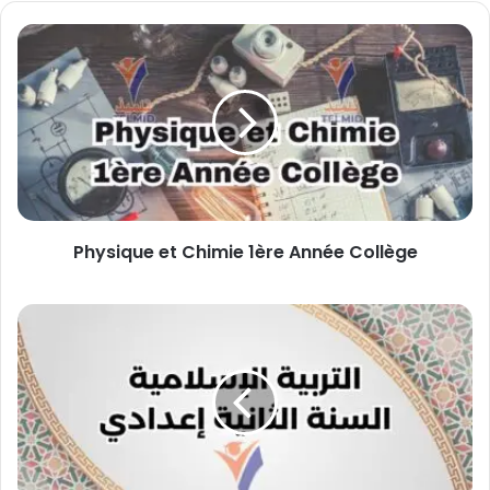
Physique
et
Chimie
1ère
Année
Collège
Physique et Chimie 1ère Année Collège
التربية
الإسلامية
الثانية
إعدادي