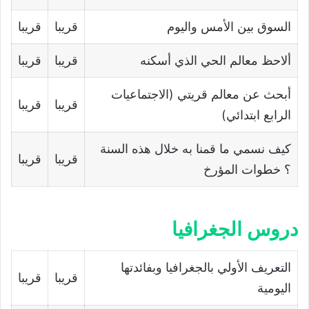
السوق بین الأمس والیوم
قريبا
قريبا
ألاحظ معالم الحي الذي أسكنه
قريبا
قريبا
أبحث عن معالم قریتي (الاجتماعيات
قريبا
قريبا
الرابع ابتدائي)
كیف نسمي ما قمنا به خلال ھذه السنة
قريبا
قريبا
؟ خطوات المؤرخ
دروس الجغرافيا
التعریف الأولي بالجغرافیا وبفائدتها
قريبا
قريبا
الیومیة