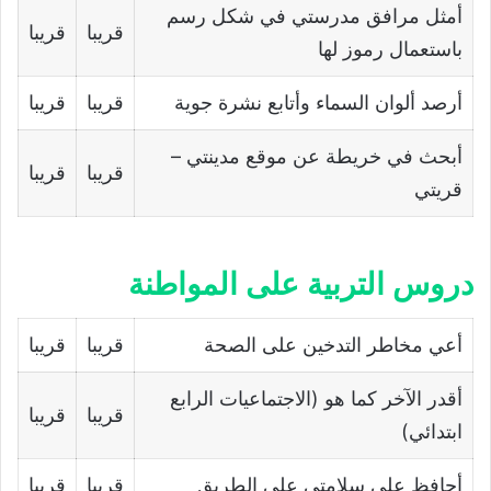
أمثل مرافق مدرستي في شكل رسم
قريبا
قريبا
باستعمال رموز لها
أرصد ألوان السماء وأتابع نشرة جویة
قريبا
قريبا
أبحث في خریطة عن موقع مدینتي –
قريبا
قريبا
قریتي
دروس التربیة على المواطنة
أعي مخاطر التدخین على الصحة
قريبا
قريبا
أقدر الآخر كما ھو (الاجتماعيات الرابع
قريبا
قريبا
ابتدائي)
أحافظ على سلامتي على الطریق
قريبا
قريبا