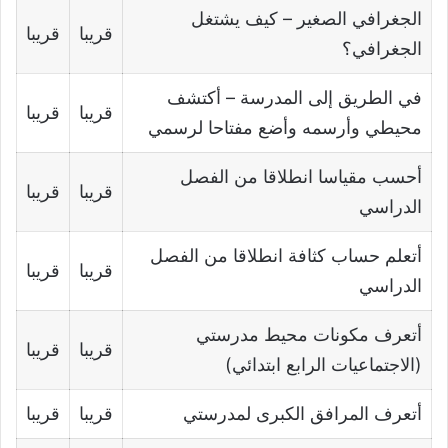
الجغرافي الصغیر – كیف یشتغل
قريبا
قريبا
الجغرافي؟
في الطریق إلى المدرسة – أكتشف
قريبا
قريبا
محیطي وأرسمه وأضع مفتاحا لرسمي
أحسب مقیاسا انطلاقا من الفصل
قريبا
قريبا
الدراسي
أتعلم حساب كثافة انطلاقا من الفصل
قريبا
قريبا
الدراسي
أتعرف مكونات محیط مدرستي
قريبا
قريبا
(الاجتماعيات الرابع ابتدائي)
أتعرف المرافق الكبرى لمدرستي
قريبا
قريبا