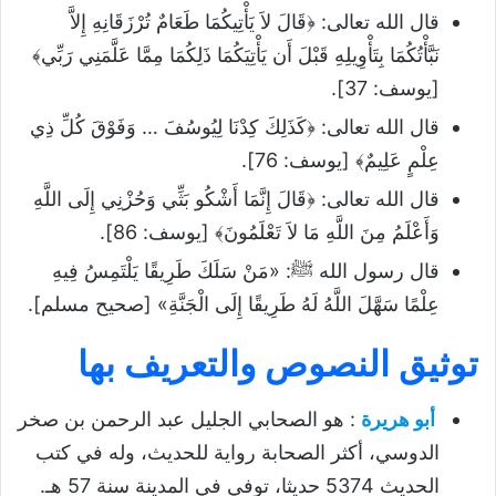
قال الله تعالى: ﴿قَالَ لاَ يَأْتِيكُمَا طَعَامٌ تُرْزَقَانِهِ إِلاَّ
تحميل درس الإيمان والعلم
نَبَّأْتُكُمَا بِتَأْوِيلِهِ قَبْلَ أَن يَأْتِيَكُمَا ذَلِكُمَا مِمَّا عَلَّمَنِي رَبِّي﴾
[يوسف: 37].
قال الله تعالى: ﴿كَذَلِكَ كِدْنَا لِيُوسُفَ … وَفَوْقَ كُلِّ ذِي
عِلْمٍ عَلِيمٌ﴾ [يوسف: 76].
قال الله تعالى: ﴿قَالَ إِنَّمَا أَشْكُو بَثِّي وَحُزْنِي إِلَى اللَّهِ
وَأَعْلَمُ مِنَ اللَّهِ مَا لاَ تَعْلَمُونَ﴾ [يوسف: 86].
قال رسول الله ﷺ: «مَنْ سَلَكَ طَرِيقًا يَلْتَمِسُ فِيهِ
عِلْمًا سَهَّلَ اللَّهُ لَهُ طَرِيقًا إِلَى الْجَنَّةِ» [صحيح مسلم].
توثيق النصوص والتعريف بها
أبو هريرة
: هو الصحابي الجليل عبد الرحمن بن صخر
الدوسي، أكثر الصحابة رواية للحديث، وله في كتب
الحديث 5374 حديثا، توفي في المدينة سنة 57 هـ.