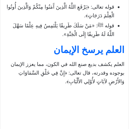
قوله تعالى: ﴿يَرْفَعِ اللَّهُ الَّذِينَ آَمَنُوا مِنْكُمْ وَالَّذِينَ أُوتُوا
الْعِلْمَ دَرَجَاتٍ﴾.
قوله ﷺ: «مَنْ سَلَكَ طَرِيقًا يَلْتَمِسُ فِيهِ عِلْمًا سَهَّلَ
اللَّهُ لَهُ طَرِيقًا إِلَى الْجَنَّةِ».
العلم يرسخ الإيمان
العلم يكشف بديع صنع الله في الكون، مما يعزز الإيمان
بوجوده وقدرته، قال تعالى: ﴿إِنَّ فِي خَلْقِ السَّمَاوَاتِ
وَالأَرْضِ لآيَاتٍ لأُوْلِي الأَلْبَابِ﴾.