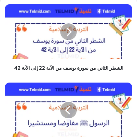
الشطر
الثاني
من
سورة
يوسف
من
الآية
22
الشطر الثاني من سورة يوسف من الآية 22 إلى الآية 42
إلى
الآية
42
الرسول
صلى
الله
عليه
وسلم
مفاوضا
ومستشيرا