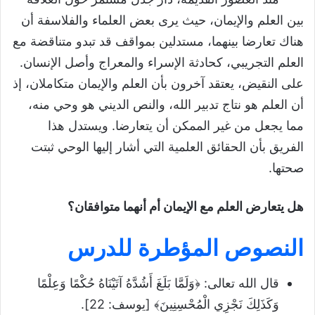
الوضعية المشكلة
بين العلم والإيمان، حيث يرى بعض العلماء والفلاسفة أن
النصوص المؤطرة للدرس
هناك تعارضا بينهما، مستدلين بمواقف قد تبدو متناقضة مع
توثيق النصوص والتعريف بها
العلم التجريبي، كحادثة الإسراء والمعراج وأصل الإنسان.
نشاط الفهم وشرح المفردات
على النقيض، يعتقد آخرون بأن العلم والإيمان متكاملان، إذ
أن العلم هو نتاج تدبير الله، والنص الديني هو وحي منه،
شرح المفردات
مما يجعل من غير الممكن أن يتعارضا. ويستدل هذا
مضامين النصوص الأساسية
الفريق بأن الحقائق العلمية التي أشار إليها الوحي ثبتت
مفهوم الإيمان والعلم
صحتها.
مفهوم الإيمان
مفهوم العلم
هل يتعارض العلم مع الإيمان أم أنهما متوافقان؟
أنواع العلم
النصوص المؤطرة للدرس
الإسلام يدعو إلى العلم
العلم يرسخ الإيمان
قال الله تعالى: ﴿وَلَمَّا بَلَغَ أَشُدَّهُ آتَيْنَاهُ حُكْمًا وَعِلْمًا
وَكَذَلِكَ نَجْزِي الْمُحْسِنِينَ﴾ [يوسف: 22].
لا تعارض بين العلم الصحيح والإيمان الحق