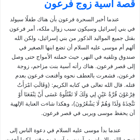
قصة آسية زوج فرعون
الإيمان والإيواء قصة آسية
زوج فرعون
عندما أخبر السحرة فرعون بأن هناك طفلًا سيولد
في بني إسرائيل وسيكون سبب زوال ملكه، أمر فرعون
قصة آسية زوج فرعون
بقتل جميع المواليد الذكور من بني إسرائيل، ولكن الله
من هي آسية بنت مزاحم؟
ألهم أم موسى عليه السلام أن تضع ابنها الصغير في
صندوق وتلقيه في النهر، حيث حملته الأمواج حتى وصل
تحميل درس الإيمان والإيواء قصة آسية زوج
إلى قصر فرعون. هناك رأته آسية بنت مزاحم، زوجة
فرعون
فرعون، فشعرت بالعطف نحوه وأقنعت فرعون بعدم
قتله. قال الله تعالى في كتابه الكريم: {وَقَالَتِ امْرَأَتُ
فِرْعَوْنَ قُرَّةُ عَيْنٍ لِي وَلَكَ لَا تَقْتُلُوهُ عَسَى أَنْ يَنْفَعَنَا أَوْ
نَتَّخِذَهُ وَلَدًا وَهُمْ لَا يَشْعُرُونَ}، وهكذا شاءت العناية الإلهية
أن يحفظ موسى ويربى في قصر فرعون.
عندما بدأ موسى عليه السلام في دعوة الناس إلى
توحيد الله والإيمان به، آمنت به آسية وصدقته، لكنها أخفت