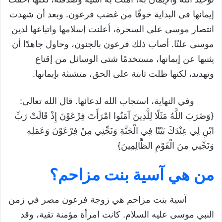
إيمانها في البداية خوفًا من غضب فرعون. وبعد أن شهدت
انتصار موسى على السحرة، أعلنت إسلامها واتباعها لدين
موسى علنًا. أصاب ذلك فرعون بالجنون، وحاول جاهدًا أن
يثنيها عن إيمانها، مستخدمًا شتى الوسائل من إقناع
وتهديد، لكنها ظلت ثابتة على الحق، متشبثة بإيمانها.
وفي النهاية، استجاب الله لدعائها. قال الله تعالى:
{وَضَرَبَ اللَّهُ مَثَلًا لِلَّذِينَ آمَنُوا امْرَأَتَ فِرْعَوْنَ إِذْ قَالَتْ رَبِّ
ابْنِ لِي عِنْدَكَ بَيْتًا فِي الْجَنَّةِ وَنَجِّنِي مِنْ فِرْعَوْنَ وَعَمَلِهِ
وَنَجِّنِي مِنَ الْقَوْمِ الظَّالِمِينَ}
من هي
آسية بنت مزاحم
؟
آسية بنت مزاحم هي زوجة فرعون مصر في زمن
النبي موسى عليه السلام. كانت امرأة مؤمنة تقية، وقد