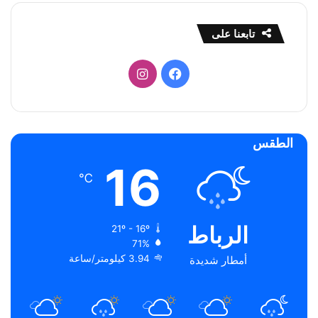
تابعنا على
فيسبوك
انستقرام
الطقس
16
℃
الرباط
21º - 16º
71%
3.94 كيلومتر/ساعة
أمطار شديدة