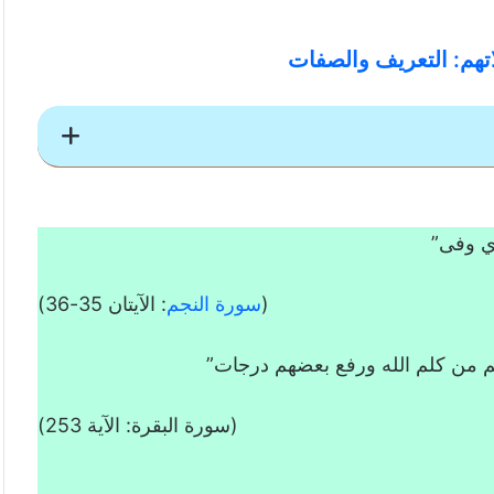
اتهم: التعريف والصفات
لتعريف والصفات
ذي وفى”
(
سورة النجم
: الآيتان 35-36)
 من كلم الله ورفع بعضهم درجات”
(سورة البقرة: الآية 253)