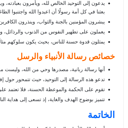
يدعون إلى التوحيد الخالص لله، ويأمرون بعبادته، و
بعثنا في كل أمة رسولًا أن اعبدوا الله واجتنبوا الطا
يبشرون المؤمنين بالجنة والثواب، وينذرون الكافرين 
يعملون على تطهير النفوس من الذنوب والرذائل، وي
يمثلون قدوة حسنة للناس، بحيث يكون سلوكهم مثالًا 
خصائص رسالة الأنبياء والرسل
أنها رسالة ربانية، مصدرها وحي من الله، وليست من
تدعو هذه الرسالة إلى التوحيد، حيث تتمحور حول إفر
تقوم على الحكمة والموعظة الحسنة، فلا تعتمد على ا
تتميز بوضوح الهدف والغاية، إذ تسعى إلى هداية ال
الخاتمة