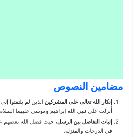
خصائص رسالة الأنبياء والرسل
الخاتمة
تحميل درس الأنبياء والرسل ورسالاتهم: التعريف
مضامين النصوص
إنكار الله تعالى على المشركين
الذين لم يلتفتوا إل
أُنزلت على نبيي الله إبراهيم وموسى عليهما السلام.
إثبات التفاضل بين الرسل
، حيث فضل الله بعضهم عل
في الدرجات والمنزلة.