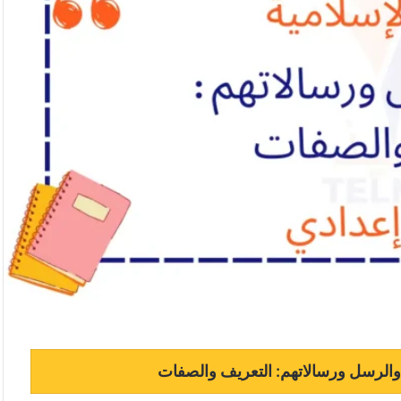
ء والرسل ورسالاتهم: التعريف والصفات