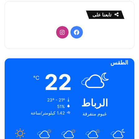
تابعنا على
فيسبوك
انستقرام
الطقس
22
℃
الرباط
23º - 21º
51%
1.42 كيلومتر/ساعة
غيوم متفرقة