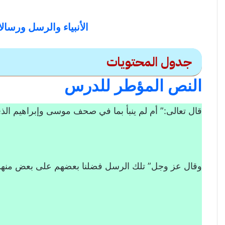
الأنبياء والرسل ورسال
جدول المحتويات
النص المؤطر للدرس
الأنبياء والرسل ورسالاتهم: ا
قال تعالى:” أم لم ينبأ بما في صحف موسى وإبراهيم ال
النص المؤطر للدرس
مضامين النصوص
التحليل
وقال عز وجل” تلك الرسل فضلنا بعضهم على بعض منهم
تعريف النبي والرسول
تفضيل الأنبياء والرسل بعضهم على بعض
صفات الأنبياء والرسل
وظائف الأنبياء والرسل