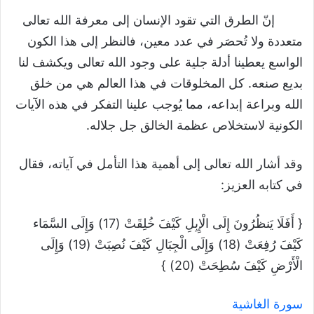
إنّ الطرق التي تقود الإنسان إلى معرفة الله تعالى
الدرس
متعددة ولا تُحصَر في عدد معين، فالنظر إلى هذا الكون
خلاصة
الواسع يعطينا أدلة جلية على وجود الله تعالى ويكشف لنا
تحميل درس أعرف الله من خلال خلقه
بديع صنعه. كل المخلوقات في هذا العالم هي من خلق
الله وبراعة إبداعه، مما يُوجب علينا التفكر في هذه الآيات
الكونية لاستخلاص عظمة الخالق جل جلاله.
وقد أشار الله تعالى إلى أهمية هذا التأمل في آياته، فقال
في كتابه العزيز:
{ أَفَلَا يَنظُرُونَ إِلَى الْإِبِلِ كَيْفَ خُلِقَتْ (17) وَإِلَى السَّمَاء
كَيْفَ رُفِعَتْ (18) وَإِلَى الْجِبَالِ كَيْفَ نُصِبَتْ (19) وَإِلَى
الْأَرْضِ كَيْفَ سُطِحَتْ (20) }
سورة الغاشية